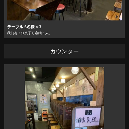
テーブル
6名様
× 3
我们有 3 张桌子可容纳 6 人。
この店舗情報をシェアする
カウンター
座位 | 一閃閣
宮城県仙台市青葉区国分町２-10‐10 かつとくビル１F
https://issenkaku.owst.jp/seats
お店情報をコピー
閉じる