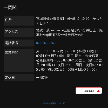
一閃閣
宮城県仙台市青葉区国分町２-10‐10 かつと
住所
くビル１F
地铁：从Gotokodai公园站步行6分钟巴士：距
アクセス
离Jozenji街有352分钟步行2分钟
電話番号
022-265-2766
周一：11：00～次日7：00（料理LO次日7：
営業時間
00饮LO次日7：00） 周二-周六、公众假期、
公众假期前一天：07:00-7:00 次日（煮 LO 次
日 7:00 喝 LO 次日 7:00） 周日：次日07：00-
5：00（煮LO次日5：00喝次日LO 5：00）
定休日
一周7天
language
Cookie利用について