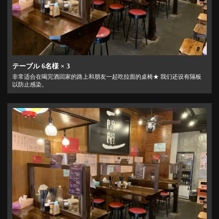
テーブル
6名様
× 3
非常适合在喝完酒回家的路上和朋友一起吃拉面的桌椅★ 我们还设有隔板
以防止感染。