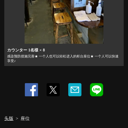
カウンター
1名様
× 8
感染预防措施完善★ 一个人也可以轻松进入的柜台座位★ 一个人可以快速
享受♪
头版
座位