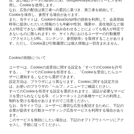
信、及び統計データの取得のため、GoogleAnalytics等のサービスを利
用し、Cookieを使用します。
なお、広告の配信は第三者への委託に基づき、第三者を経由して、
Cookieを保存し、参照する場合があります。
また、当サイトは、CookieやJavaScript等の技術を利用して、会員登録
時等に提供いただいた情報のうち年齢や性別、職業や、居住地区など個
人が特定できない属性情報（組み合わせることによっても個人が特定で
きないものに限られます）や、サイト内におけるユーザーの行動履歴
（アクセスしたURL、コンテンツ、参照順等）を取得することがありま
す。ただし、Cookie及び行動履歴には個人情報は一切含まれません。
Cookieの削除について
ユーザーは、Cookieの送受信に関する設定を「すべてのCookieを許可
する」、「すべてのCookieを拒否する」、「Cookieを受信したらユー
ザーに通知する」などから選択できます。
設定方法は、ブラウザにより異なります。 Cookieに関する設定方法
は、お使いのブラウザの「ヘルプ」メニューでご確認ください。
すべてのCookieを拒否する設定を選択されますと、認証が必要なサービ
スを受けられなくなる等、インターネット上の各種サービスの利用上、
制約を受ける場合がありますのでご注意ください。
なお、当サイトでは、ユーザーに適切な広告を配信するために、下記の
企業が提供する行動ターゲティング広告サービスを利用する場合があり
ます。
このサービスを無効にしたい場合は、下記のオプトアウトページにアク
セスし、手順に従ってください。