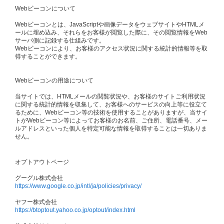
Webビーコンについて
Webビーコンとは、JavaScriptや画像データをウェブサイトやHTMLメ
ールに埋め込み、それらをお客様が閲覧した際に、その閲覧情報をWeb
サーバ側に記録する仕組みです。
Webビーコンにより、お客様のアクセス状況に関する統計的情報等を取
得することができます。
Webビーコンの用途について
当サイトでは、HTMLメールの閲覧状況や、お客様のサイトご利用状況
に関する統計的情報を収集して、お客様へのサービスの向上等に役立て
るために、Webビーコン等の技術を使用することがありますが、当サイ
トがWebビーコン等によってお客様のお名前、ご住所、電話番号、メー
ルアドレスといった個人を特定可能な情報を取得することは一切ありま
せん。
オプトアウトページ
グーグル株式会社
https://www.google.co.jp/intl/ja/policies/privacy/
ヤフー株式会社
https://btoptout.yahoo.co.jp/optout/index.html