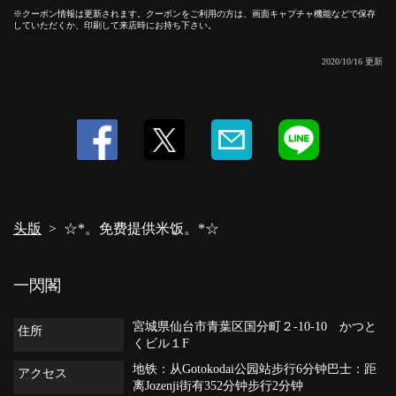
クーポン情報は更新されます。クーポンをご利用の方は、画面キャプチャ機能などで保存
していただくか、印刷して来店時にお持ち下さい。
2020/10/16 更新
この店舗情報をシェアする
☆*。免费提供米饭。*☆ | 一閃閣
宮城県仙台市青葉区国分町２-10‐10 かつとくビル１F
https://issenkaku.owst.jp/coupons/94290835
お店情報をコピー
头版
☆*。免费提供米饭。*☆
一閃閣
閉じる
宮城県仙台市青葉区国分町２-10‐10 かつと
住所
くビル１F
地铁：从Gotokodai公园站步行6分钟巴士：距
アクセス
离Jozenji街有352分钟步行2分钟