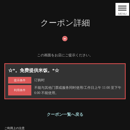
MENU
クーポン詳細
この画面をお店にご提示ください。
☆*。免费提供米饭。*☆
订购时
提示条件
不能与其他门票或服务同时使用/工作日上午 11:00 至下午
利用条件
6:00 不能使用。
クーポン一覧へ戻る
ご利用上の注意