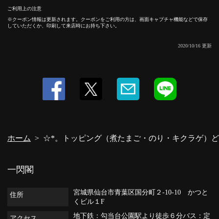
ご利用上の注意
クーポン情報は更新されます。クーポンをご利用の方は、画面キャプチャ機能などで保存
していただくか、印刷して来店時にお持ち下さい。
この店舗情報をシェアする
2020/10/16 更新
☆*。トッピング（煮たまご・のり・キクラゲ）どれか１つ
サービス*。☆ | 一閃閣
宮城県仙台市青葉区国分町２-10‐10 かつとくビル１F
https://issenkaku.owst.jp/coupons/4544768
お店情報をコピー
ホーム
☆*。トッピング（煮たまご・のり・キクラゲ）ど
一閃閣
閉じる
宮城県仙台市青葉区国分町２-10‐10 かつと
住所
くビル１F
地下鉄：勾当台公園駅より徒歩６分バス：定
アクセス