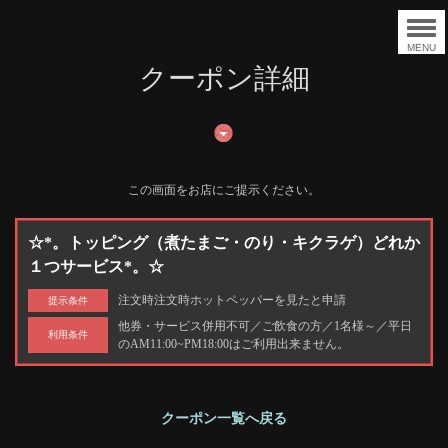
MENU
クーポン詳細
この画面をお店にご提示ください。
☆*。トッピング（煮たまご・のり・キクラゲ）どれか
１つサービス*。☆
注文時注文時ホットペッパーを見たと申請
提示条件
他券・サービス併用不可／ご飲食の方／1名様～／平日
利用条件
のAM11:00~PM18:00はご利用出来ません。
クーポン一覧へ戻る